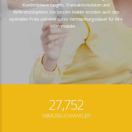
Kundenbewertungen, Transaktionsdaten und
Referenzobjekten. Die besten Makler erzielen auch den
optimalen Preis und eine kurze Vermarktungsdauer für Ihre
Immobilie.
27,752
IMMOBILIENMAKLER