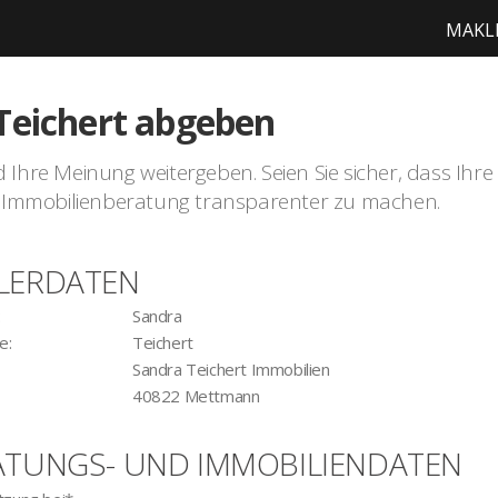
MAKL
Teichert abgeben
hre Meinung weitergeben. Seien Sie sicher, dass Ihre Zei
der Immobilienberatung transparenter zu machen.
LERDATEN
:
Sandra
e:
Teichert
Sandra Teichert Immobilien
40822 Mettmann
ATUNGS- UND IMMOBILIENDATEN