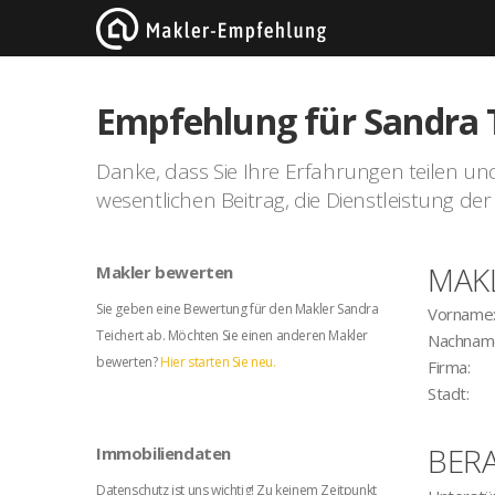
Empfehlung für Sandra 
Danke, dass Sie Ihre Erfahrungen teilen und I
wesentlichen Beitrag, die Dienstleistung 
MAK
Makler bewerten
Sie geben eine Bewertung für den Makler Sandra
Vorname
Teichert ab. Möchten Sie einen anderen Makler
Nachnam
bewerten?
Hier starten Sie neu.
Firma:
Stadt:
BER
Immobiliendaten
Datenschutz ist uns wichtig! Zu keinem Zeitpunkt