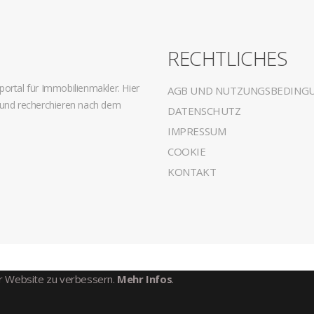
G
RECHTLICHES
ortal für Immobilienmakler. Hier
AGB UND NUTZUNGSBEDING
 und recherchieren nach dem
DATENSCHUTZ
IMPRESSUM
COOKIE
KONTAKT
er Website zu verbessern.
Mehr Infos
.