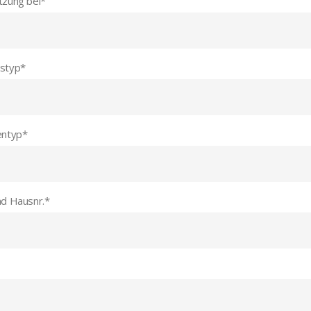
tzung bei
*
styp
*
entyp
*
nd Hausnr.
*