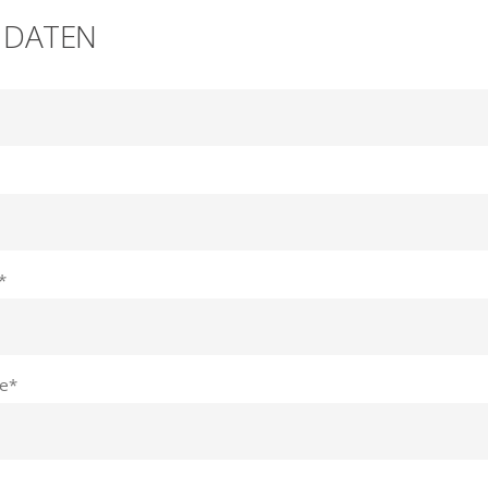
 DATEN
*
e
*