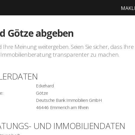
MAKL
d Götze abgeben
hre Meinung weitergeben. Seien Sie sicher, dass Ihre Zei
der Immobilienberatung transparenter zu machen.
LERDATEN
:
Eckehard
e:
Götze
Deutsche Bank Immobilien GmbH
46446 Emmerich am Rhein
ATUNGS- UND IMMOBILIENDATEN