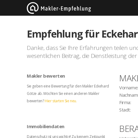
Empfehlung für Eckehar
Danke, dass Sie Ihre Erfahrungen teilen und I
wesentlichen Beitrag, die Dienstleistung 
MAK
Makler bewerten
Sie geben eine Bewertung für den Makler Eckehard
Vorname
Götze ab. Möchten Sie einen anderen Makler
Nachnam
bewerten?
Hier starten Sie neu.
Firma:
Stadt:
BER
Immobiliendaten
Datenschutz ist uns wichtig! Zu keinem Zeitpunkt