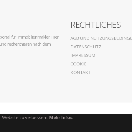
G
RECHTLICHES
ortal für Immobilienmakler. Hier
AGB UND NUTZUNGSBEDING
 und recherchieren nach dem
DATENSCHUTZ
IMPRESSUM
COOKIE
KONTAKT
er Website zu verbessern.
Mehr Infos
.