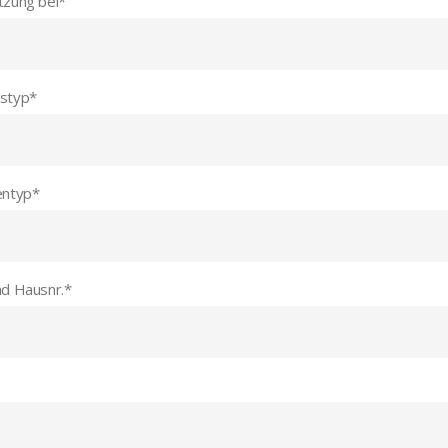
tzung bei
*
styp
*
entyp
*
nd Hausnr.
*