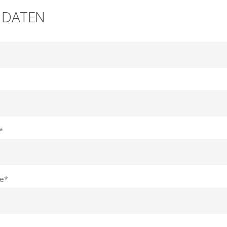
 DATEN
*
e
*