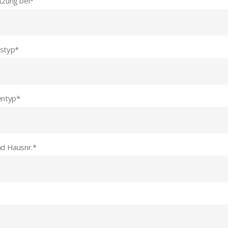
tzung bei
*
styp
*
entyp
*
nd Hausnr.
*