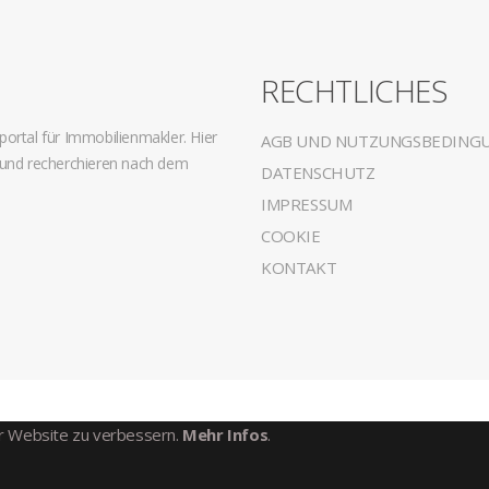
G
RECHTLICHES
ortal für Immobilienmakler. Hier
AGB UND NUTZUNGSBEDING
 und recherchieren nach dem
DATENSCHUTZ
IMPRESSUM
COOKIE
KONTAKT
er Website zu verbessern.
Mehr Infos
.