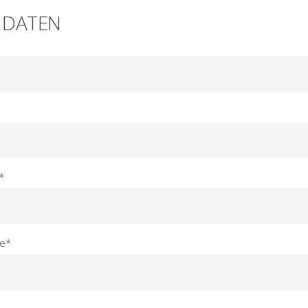
 DATEN
*
e
*