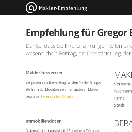
Empfehlung für Gregor
Danke, dass Sie Ihre Erfahrungen teilen und I
wesentlichen Beitrag, die Dienstleistung 
MAK
Makler bewerten
Sie geben eine Bewertung für den Makler Gregor
Vorname
Bertram ab. Möchten Sie einen anderen Makler
Nachnam
bewerten?
Hier starten Sie neu.
Firma:
Stadt:
BER
Immobiliendaten
Datenschutz ist uns wichtig! Zu keinem Zeitpunkt