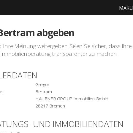
MAKL
 Bertram abgeben
hre Meinung weitergeben. Seien Sie sicher, dass Ihre Zei
der Immobilienberatung transparenter zu machen.
LERDATEN
:
Gregor
e:
Bertram
HAUBNER GROUP Immobilien GmbH
28217 Bremen
ATUNGS- UND IMMOBILIENDATEN