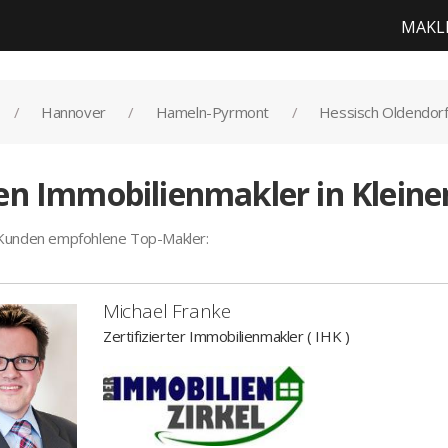
MAKL
Hannover
Hameln-Pyrmont
Hessisch Oldendor
en Immobilienmakler in Klein
 Kunden empfohlene Top-Makler:
Michael Franke
Zertifizierter Immobilienmakler ( IHK )