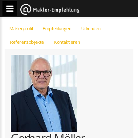
Maklerprofil
Empfehlungen
Urkunden
Referenzobjekte
Kontaktieren