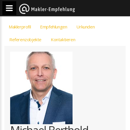
Maklerprofil
Empfehlungen
Urkunden
Referenzobjekte
Kontaktieren