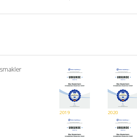
tsmakler
2019
2020