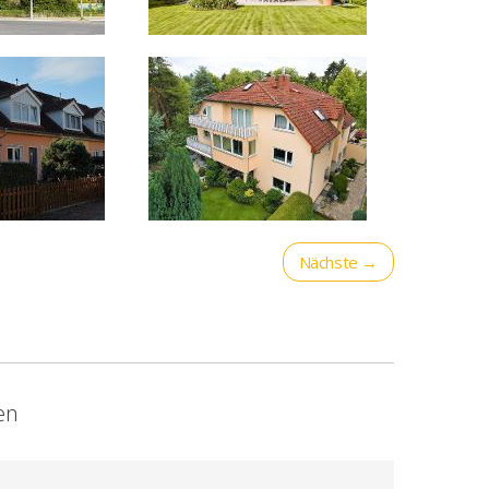
Nächste →
en