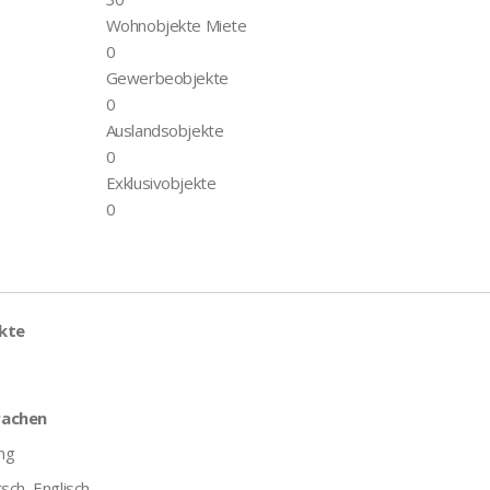
Wohnobjekte Miete
0
Gewerbeobjekte
0
Auslandsobjekte
0
Exklusivobjekte
0
kte
rachen
ng
sch, Englisch