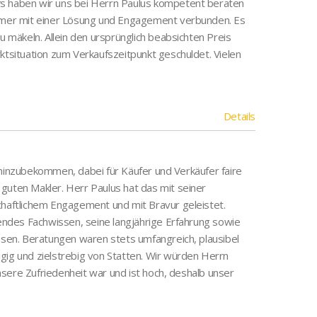
fs haben wir uns bei Herrn Paulus kompetent beraten
immer mit einer Lösung und Engagement verbunden. Es
u mäkeln. Allein den ursprünglich beabsichten Preis
ktsituation zum Verkaufszeitpunkt geschuldet. Vielen
Details
 hinzubekommen, dabei für Käufer und Verkäufer faire
guten Makler. Herr Paulus hat das mit seiner
chaftlichem Engagement und mit Bravur geleistet.
ndes Fachwissen, seine langjährige Erfahrung sowie
en. Beratungen waren stets umfangreich, plausibel
gig und zielstrebig von Statten. Wir würden Herrn
sere Zufriedenheit war und ist hoch, deshalb unser