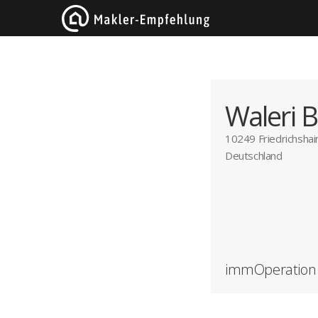
Waleri Bi
10249 Friedrichshai
Deutschland
immOperation B