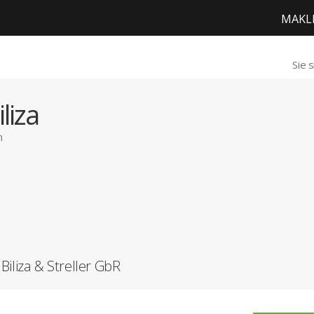
MAKL
Sie 
liza
n
iliza & Streller GbR